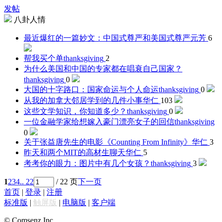
发帖
八卦人情
最近爆红的一篇妙文：中国式尊严和美国式尊严
元芳
6
帮我买个单
thanksgiving
2
为什么美国和中国的专家都在唱衰自己国家？
thanksgiving
0
大国的十字路口：国家命运与个人命运
thanksgiving
0
从我的加拿大邻居学到的几件小事
华仁
103
这些文学知识，你知道多少？
thanksgiving
0
一位金融学家给想嫁入豪门漂亮女子的回信
thanksgiving
0
关于张益唐先生的电影《Counting From Infinity》
华仁
3
昨天和两个MIT的高材生聊天
华仁
5
考考你的眼力：图片中有几个女孩？
thanksgiving
3
1
2
3
4
.. 22
/ 22 页
下一页
首页
|
登录
|
注册
标准版
|
触屏版
|
电脑版
|
客户端
© Comsenz Inc.