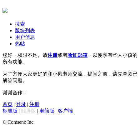
搜索
版块列表
用户信息
热帖
您好，权限不足。请
注册
或者
验证邮箱
，以便享有华人小孩的
所有功能。
为了方便大家更好的和小凤老师交流，提问之前，请先查阅已
解答问题。
谢谢合作！
首页
|
登录
|
注册
标准版
|
触屏版
|
电脑版
|
客户端
© Comsenz Inc.