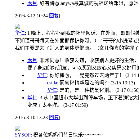
木月
: 好有诗意,anywa最真诚的祝福送给邓姐，
2016-3-12 10:24
回复
|
华仁
:
1 晚上，程程扑到我的怀里倾诉：在外面，哥哥假
不知道哥哥每天在外面都保护你呀。）2 哥哥的小提琴
我们主要是为了别人的身体更健康。（女儿你真的掌握了
木月
: 非常同意！收获友谊，收获别人更好的生
便了身边的好朋友，可以买到又放心又实惠又好用
华仁
: 你好棒哦，一晃竟然过去两年了！
(3-14 
estlla
: 葡萄籽精华是吃的吗？
(3-15 19:13)
华仁
: 是的，是一种抗氧化剂。
(3-17 01:56
华仁
: 3 从中国超市大华出到停车场，正下着滂
变成了太平洋。
(3-17 01:59)
2016-3-10 13:23
回复
|
SYSOP
:
祝各位妈妈们节日快乐～～～～