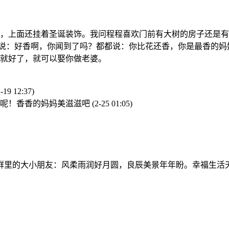
树，上面还挂着圣诞装饰。我问程程喜欢门前有大树的房子还是
都说：好香啊，你闻到了吗？都都说：你比花还香，你是最香的
就好了，就可以娶你做老婆。
2-19 12:37)
甜呢！香香的妈妈美滋滋吧
(2-25 01:05)
群里的大小朋友：风柔雨润好月圆，良辰美景年年盼。幸福生活