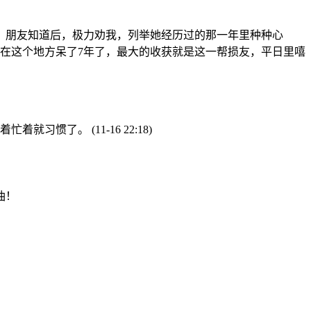
。朋友知道后，极力劝我，列举她经历过的那一年里种种心
在这个地方呆了7年了，最大的收获就是这一帮损友，平日里嘻
忙着忙着就习惯了。
(11-16 22:18)
油！