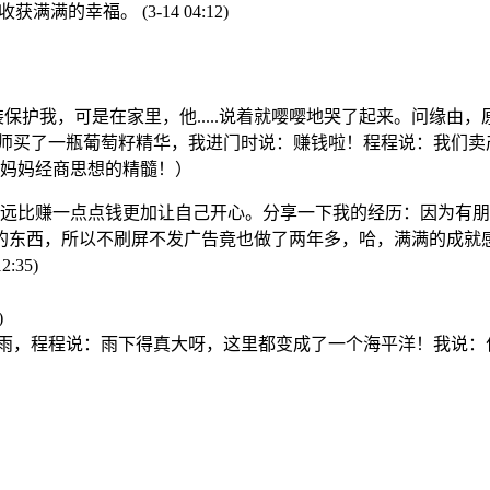
愿她收获满满的幸福。
(3-14 04:12)
装保护我，可是在家里，他.....说着就嘤嘤地哭了起来。问缘
老师买了一瓶葡萄籽精华，我进门时说：赚钱啦！程程说：我们
妈妈经商思想的精髓！）
活，远比赚一点点钱更加让自己开心。分享一下我的经历：因为有
的东西，所以不刷屏不发广告竟也做了两年多，哈，满满的成就
12:35)
)
沱大雨，程程说：雨下得真大呀，这里都变成了一个海平洋！我说：