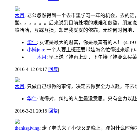
木月
:
老公忽然得到一个去市里学习一年的机会，去的话
酸。。。。。。后来说到目前处境的艰难和煎熬，朋友说
嘻哈哈，互踩互损，却是我妥妥的依靠，无论何时何地
华仁
: 友谊是最大的财富，你是最富有的人！
(4-19 
小懒jojo
: 一个人要上班还要带娃怎么忙得过来呢
(9-
木月
: 早上送了娃再上班，下午接了娃要么
2016-4-12 04:17
回复
|
木月
:
只做自己想做的事情，决定去做就全力以赴，不去
华仁
: 说得对，纠结的人生最没意思。只有全力以
2016-3-21 20:15
回复
|
thanksgiving
:
走了老头来了小伙又是晚上，邓姐什么时候