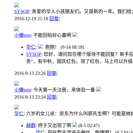
SYSOP
:
亲爱的华人小孩朋友们。又是新的一年。我们给
2016-12-19 21:18
回复
|
小懒jojo
:
不能回帖好心塞啊
华仁
:
抱抱！
(9-14 08:18)
SYSOP
: 您好，请问您在哪个版块不能回复？新手
务”，有中秋，国庆红包，领了红包，马上可以升
2016-9-13 23:26
回复
|
小懒jojo
:
今天第一天注册，来体验一番
2016-9-13 23:24
回复
|
华仁
:
六岁的女儿说：房东为什么叫郭先生啊？可能是她
赫群
: 终于又出现了啊
(8-5 02:47)
华仁
: 现在整天混迹于微信，惭愧啊！
(8-7 01:1