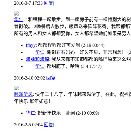
2016-3-7 17:33
回复
|
华仁
:
1和程程一起散步，到一座房子前有一棵特别大的
管戳破。 2晚餐后去散步，暖风送来阵阵花香。我跟都
所有的男人和女人都想娶你，女人都希望她们如果是男人
ffhyy
: 都都程程都好可爱啊
(2-19 03:44)
华仁
: 谢谢右右妈妈！好久不见，非常想念！
(
海豚和海绵
: 我从来都不知道都都的嘴巴原来这么
华仁
: 都甜腻了，哈哈
(3-4 17:47)
2016-2-10 02:02
回复
|
卧澜听风
:
快年二十八了，年味越来越浓了。在此，祝福
年快乐!猴年如意！
华仁
: 祝新年快乐！卧澜
(2-10 00:09)
2016-2-5 02:04
回复
|