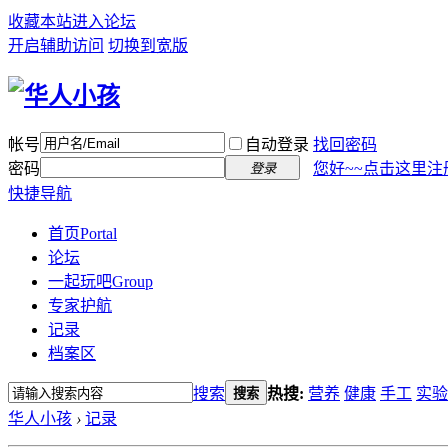
收藏本站
进入论坛
开启辅助访问
切换到宽版
帐号
自动登录
找回密码
密码
您好~~点击这里注
登录
快捷导航
首页
Portal
论坛
一起玩吧
Group
专家护航
记录
档案区
搜索
热搜:
营养
健康
手工
实验
搜索
华人小孩
›
记录