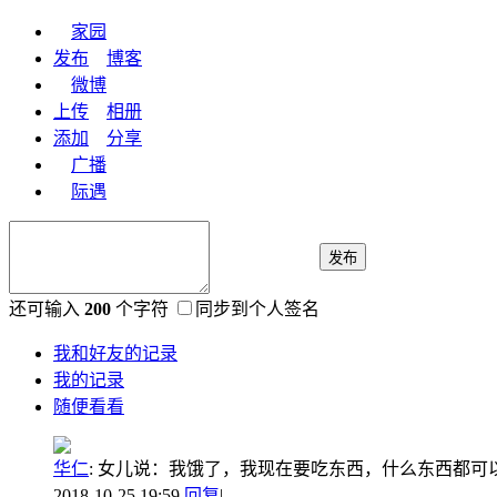
家园
发布
博客
微博
上传
相册
添加
分享
广播
际遇
发布
还可输入
200
个字符
同步到个人签名
我和好友的记录
我的记录
随便看看
华仁
:
女儿说：我饿了，我现在要吃东西，什么东西都可
2018-10-25 19:59
回复
|