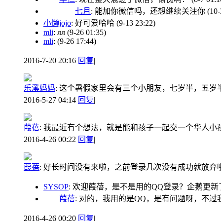
七月
: 能加你微信吗，还想继续关注你
(10-
小懒jojo
: 好可爱哈哈
(9-13 23:22)
mli
: лл
(9-26 01:35)
mli
:
(9-26 17:44)
2016-7-20 20:16
回复
|
乐溪妈妈
:
这个暑假家里会有三个小朋友，七岁半，五岁半
2016-5-27 04:14
回复
|
葭蓓
:
我最近有个想法，就是能和孩子一起交一个华人小
2016-4-26 00:22
回复
|
葭蓓
:
好长时间没有来啦，之前登录几次没有成功就放弃
SYSOP
: 欢迎葭蓓，是不是用的QQ登录？企鹅更
葭蓓
: 对的，我用的是QQ，是有问题呀，不过
2016-4-26 00:20
回复
|