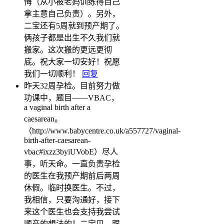
悔（从小被老妈训练得自己
拿主意自己负责）。另外，
二宝还有5周就到预产期了。
俩孩子都是出生不久我们就
搬家。这次搬的更远更彻
底。祝大家一切安好！祝愿
我们一切顺利！
回复
昨天32周孕检。目前努力做
功课中，题目——VBAC，
a vaginal birth after a
caesarean。
（http://www.babycentre.co.uk/a557727/vaginal-
birth-after-caesarean-
vbac#ixzz3byiUVobE）尽人
事，听天命。一直负责孕检
的医生在我预产期前后两周
休假。临时换医生。不过，
我相信，只要沟通好，接下
来这个医生也会支持我尝试
顺产的想法的！二宝贝，跟