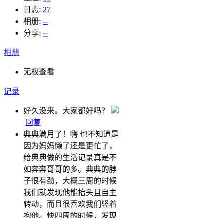
日志:
27
相册:
--
分享:
--
相册
无权查看
记录
好久没来。大家都好吗？
回复
典典满月了！嗨 也不知道是
因为妈妈懒了还是更忙了，
给典典做的生活记录真是不
如奔奔哥哥的多。典典的脖
子很有劲，大概三周的时候
我们就发现他能抬头且自主
转动，而且很喜欢我们竖着
抱他。快四周的时候，发现