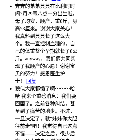
奔奔的弟弟典典在比利时时
间7月29号八点十分出生啦，
母子均安，顺产，重8斤，身
高53厘米。谢谢大家关心！
我真料到典典长了这么大
个。我一直控制血糖的，自
己的体重整个孕期就长了8公
斤。anyway，我们俩共同实
现了我顺产的心愿！谢谢宝
贝的努力！感恩医生护
士！
回复
貌似大家都懒了啊～～～哈
哈 我来个重磅消息：我们要
回国了。之前各种纠结，甚
至到了痛苦的地步。不过，
一旦决定了，就“妹妹你大胆
往前走”吧！我觉得自己这点
不错——决定之后，很少后