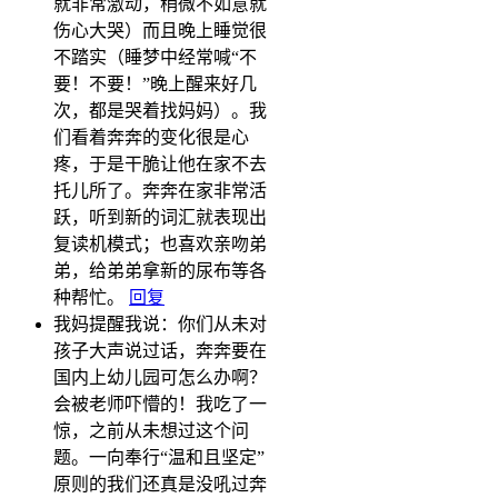
就非常激动，稍微不如意就
伤心大哭）而且晚上睡觉很
不踏实（睡梦中经常喊“不
要！不要！”晚上醒来好几
次，都是哭着找妈妈）。我
们看着奔奔的变化很是心
疼，于是干脆让他在家不去
托儿所了。奔奔在家非常活
跃，听到新的词汇就表现出
复读机模式；也喜欢亲吻弟
弟，给弟弟拿新的尿布等各
种帮忙。
回复
我妈提醒我说：你们从未对
孩子大声说过话，奔奔要在
国内上幼儿园可怎么办啊？
会被老师吓懵的！我吃了一
惊，之前从未想过这个问
题。一向奉行“温和且坚定”
原则的我们还真是没吼过奔