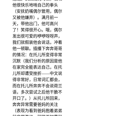
他很快乐地啃自己的拳头
（安抚奶嘴偶尔管用，偶尔
又被他嫌弃）。满月前一
天，带他出门，他可高兴
了！笑得很开心。哦，偶尔
发出很可爱的咿咿呀呀声，
我们就假装他会说话，冲着
他一顿聊。插播下奔奔哥哥
的情况：在托儿所变得非常
沉默（我们分析的原因是他
在家完全能表达自己，在托
儿所却遭受挫折——中文说
得非常好，日常词汇都会，
而在托儿所奔奔不会说荷兰
语，多次尝试之后他干脆不
开口了。）从托儿所回来，
奔奔异常需要爸妈的关注
（表现为看到爸妈抱着弟弟