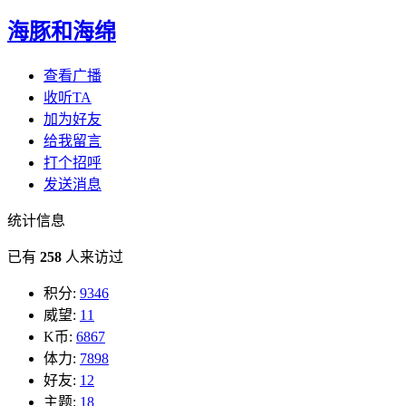
海豚和海绵
查看广播
收听TA
加为好友
给我留言
打个招呼
发送消息
统计信息
已有
258
人来访过
积分:
9346
威望:
11
K币:
6867
体力:
7898
好友:
12
主题:
18