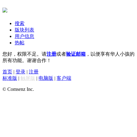
搜索
版块列表
用户信息
热帖
您好，权限不足。请
注册
或者
验证邮箱
，以便享有华人小孩的
所有功能。谢谢合作！
首页
|
登录
|
注册
标准版
|
触屏版
|
电脑版
|
客户端
© Comsenz Inc.