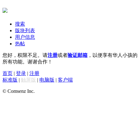
搜索
版块列表
用户信息
热帖
您好，权限不足。请
注册
或者
验证邮箱
，以便享有华人小孩的
所有功能。谢谢合作！
首页
|
登录
|
注册
标准版
|
触屏版
|
电脑版
|
客户端
© Comsenz Inc.