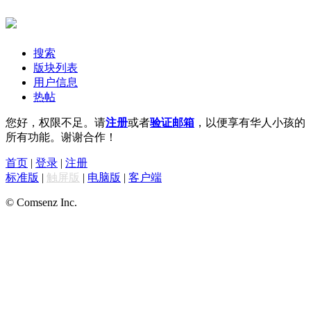
搜索
版块列表
用户信息
热帖
您好，权限不足。请
注册
或者
验证邮箱
，以便享有华人小孩的
所有功能。谢谢合作！
首页
|
登录
|
注册
标准版
|
触屏版
|
电脑版
|
客户端
© Comsenz Inc.