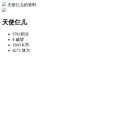
天使仨儿的资料
天使仨儿
5761
积分
8
威望
1943
K币
4271
体力