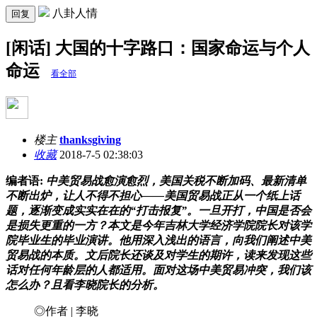
八卦人情
回复
[闲话] 大国的十字路口：国家命运与个人
命运
看全部
楼主
thanksgiving
收藏
2018-7-5 02:38:03
编者语:
中美贸易战愈演愈烈，美国关税不断加码、最新清单
不断出炉，让人不得不担心——美国贸易战正从一个纸上话
题，逐渐变成实实在在的“打击报复”。一旦开打，中国是否会
是损失更重的一方？本文是今年吉林大学经济学院院长对该学
院毕业生的毕业演讲。他用深入浅出的语言，向我们阐述中美
贸易战的本质。文后院长还谈及对学生的期许，读来发现这些
话对任何年龄层的人都适用。面对这场中美贸易冲突，我们该
怎么办？且看李晓院长的分析。
◎作者 | 李晓