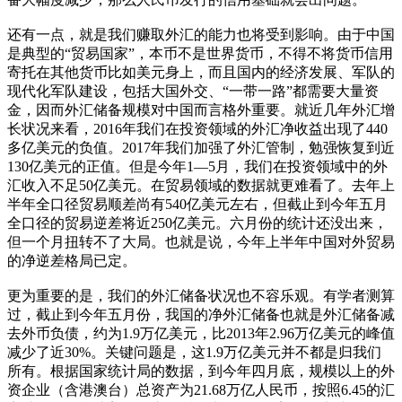
还有一点，就是我们赚取外汇的能力也将受到影响。由于中国
是典型的“贸易国家”，本币不是世界货币，不得不将货币信用
寄托在其他货币比如美元身上，而且国内的经济发展、军队的
现代化军队建设，包括大国外交、“一带一路”都需要大量资
金，因而外汇储备规模对中国而言格外重要。就近几年外汇增
长状况来看，2016年我们在投资领域的外汇净收益出现了440
多亿美元的负值。2017年我们加强了外汇管制，勉强恢复到近
130亿美元的正值。但是今年1—5月，我们在投资领域中的外
汇收入不足50亿美元。在贸易领域的数据就更难看了。去年上
半年全口径贸易顺差尚有540亿美元左右，但截止到今年五月
全口径的贸易逆差将近250亿美元。六月份的统计还没出来，
但一个月扭转不了大局。也就是说，今年上半年中国对外贸易
的净逆差格局已定。
更为重要的是，我们的外汇储备状况也不容乐观。有学者测算
过，截止到今年五月份，我国的净外汇储备也就是外汇储备减
去外币负债，约为1.9万亿美元，比2013年2.96万亿美元的峰值
减少了近30%。关键问题是，这1.9万亿美元并不都是归我们
所有。根据国家统计局的数据，到今年四月底，规模以上的外
资企业（含港澳台）总资产为21.68万亿人民币，按照6.45的汇