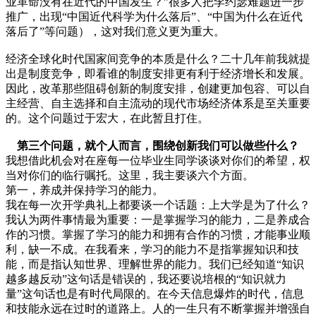
业革命没有在近代的中国发生？”很多人把李约瑟难题进一步
推广，出现“中国近代科学为什么落后”、“中国为什么在近代
落后了”等问题），这对我们意义更为重大。
经济全球化时代国家间竞争的本质是什么？二十几年前我就提
出是制度竞争，即看谁的制度安排更有利于经济增长和发展。
因此，改革那些阻碍创新的制度安排，创建更加包容、可以自
主经营、自主选择和自主流动的现代市场经济体系是至关重要
的。这个问题过于宏大，在此暂且打住。
第三个问题，就个人而言，围绕创新我们可以做些什么？
我想借此机会对在座每一位毕业生同学谈谈对你们的希望，权
当对你们的临行嘱托。这里，我主要谈六个方面。
第一，养成并保持学习的能力。
我在每一次开学典礼上都要谈一个话题：上大学是为了什么？
我认为两件事情最为重要：一是掌握学习的能力，二是养成合
作的习惯。掌握了学习的能力和拥有合作的习惯，才能事业顺
利，缺一不成。在我看来，学习的能力不是指掌握知识和技
能，而是指认知世界、理解世界的能力。我们已经知道“知识
越多越反动”这句话是错误的，我还要说培根的“知识就力
量”这句话也是有时代局限的。在今天信息爆炸的时代，信息
和技能永远在过时的道路上。人的一生只有不断掌握并增强自