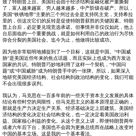
致了特朗普上台。美国社会由于经济结构金融化被严重撕裂
了，富人越来越富、穷人越来越多，中产阶级在破产。所以，
美国“铁锈地带”主要的三个州过去全是支持民主党，支持希拉
里的，但这次它们的反转是促使特朗普获胜的关键因素。特朗
普上台后，必定要兑现竞选承诺。但事情并非仅仅如此，他上
台后面临的一个重要挑战，就是如何利用自己的政治行为尽快
弥合分裂的美国社会。迄今为止，他做得比较成功。
因为他非常聪明地捕捉到了一个目标，这就是中国。“中国威
胁”是美国近些年来的焦点话题，而且实际上也成为西方发达
国家的共识。特朗普巧妙地利用了这样一个契机，“中国问
题”或“中国威胁”成为特朗普手中的一张牌。所以，如果深入
地研究美国经济结构、社会结构到政治结构的变化，我们可能
不会出现很多误判。
我认为，马克思在一百多年前的一些关于资本主义发展的具体
结论有些时空的局限性，但马克思主义的基本原理是正确的，
那就是生产力决定生产关系、经济基础决定上层建筑。美国经
济结构的变化决定社会结构变化，也一定决定着美国政治利
益、国家核心利益的变化。从这个意义上讲，即便特朗普两年
或者六年后下台，美国也不会因为更换总统而在战略上改变对
中国的基本立场。这是我的一个基本看法。