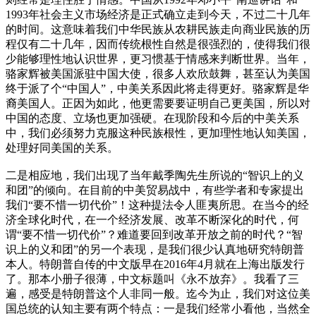
1993年社会主义市场经济是正式确立走到今天，不过二十几年
的时间。这意味着我们中华民族从农耕民族走向商业民族的历
程仅有二十几年，因而传统根性自然是很强烈的，使得我们很
少能够理性地认识世界，更习惯基于情感来判断世界。当年，
骆家辉被美国派驻中国大使，很多人欢欣鼓舞，甚至认为美国
终于派了个“中国人”，中美关系因此将走得更好。骆家辉是华
裔美国人。正因为如此，他更需要要证明自己更美国，所以对
中国的态度、立场也更加强硬。在现阶段和今后的中美关系
中，我们必须努力克服这种民族根性，更加理性地认知美国，
处理好同美国的关系。
二是相应地，我们出现了当年戴季陶先生所说的“智识上的义
和团”的倾向。在目前的中美贸易战中，有些学者和专家提出
我们“要不惜一切代价”！这种提法令人匪夷所思。在当今的经
济全球化时代，在一个经济发展、改革不断深化的时代，何
谓“要不惜一切代价”？难道要回到改革开放之前的时代？“智
识上的义和团”的另一个表现，是我们很少认真地研究特朗普
本人。特朗普自传的中文版早在2016年4月就在上海出版发行
了。那本小册子很薄，中文标题叫《永不放弃》。我看了三
遍，感受是特朗普这个人非同一般。迄今为止，我们对这位美
国总统的认知主要有两个特点：一是我们经常小看他，当然全