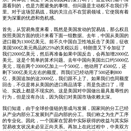
愿看到的，也是力图避免的事情。但问题是主动权不在我们手
里。对于这场贸易战，我的关注点不在贸易领域，它使我有着
更为深重的忧虑和危机感。
首先，从贸易角度来看，既然是美国发动的贸易战，那么权且
按照美国方面的统计来看下面一组数据。去年，中国从美国的
进口额为1300亿美元。前不久中国自卫性地反击了美国，征收
美国500亿美元商品的25%的关税以后，特朗普又下令加征了
我们2000亿美元，然后再准备如果中国反击，会再加增2000亿
美元。这是个简单的算术问题。去年中国向美国出口约5000亿
美元，现在两个2000亿加上一个500亿，他动用了4500亿，还
剩下500亿美元左右的额度。而我们已经动用了500还剩800
亿，美国追加的这2000亿，我们跟不上了。如果我们也同额度
回击，不仅是将从美国的进口商品清零，而是负进口了，理
论、实践上都是不现实的。这是美国对中国做出最具羞辱性的
行为，但是没有办法，因为我们对美国市场依赖太深。
我们知道，由于全球价值链的形成与发展，国家间的分工已经
从产业内部分工发展到产品内部的分工。我们称之为生产工序
的专业化。因此，一个国家在贸易中实际获得的收益与其实际
贸易收支状况未必呈正向关系。再加上在此过程中，中美双方