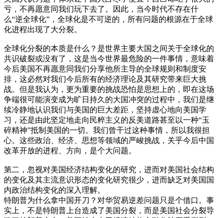
亏，不再愿意同我们玩下去了。因此，当今时代不存在什
么“逆全球化”，全球化是不可逆的，所有问题的根源在于全球
化进程出现了大分裂。
全球化分裂的本质是什么？是世界主要大国之间关于全球化的
共识破裂或没有了，这是当今世界最危险的一件事情，意味着
今后美国不再愿意同我们分享他所主导的全球规则和制度安
排，这必然对我们今后所有的经济理论及其研究带来巨大挑
战。但是我认为，更为重要的挑战恐怕是思想上的，即在这场
争端很可能演变成为旷日持久的大国冲突的过程中，我们是继
续冷静地认识我们与美国的巨大差距，坚持虚心地向美国学
习，还是由此坚定地走向民粹主义的反美道路甚至以一种“玉
碎精神”抵制美国的一切。我们曾干过这种事情，所以我很担
心。这些政治、经济、思想等领域的严峻挑战，关乎今后中国
改革开放的进程、方向，是个大问题。
第二，忽视对美国经济结构变化的研究，进而对美国社会结构
的变化及其主流意识形态的变化研究很少，进而缺乏对美国国
内政治结构变化的深入理解。
特朗普为什么拿中国开刀？对华贸易逆差问题只是个借口。事
实上，不是特朗普上台造成了美国分裂，而是美国社会分裂导