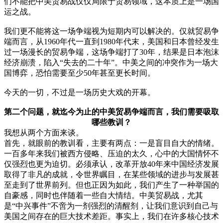
们不能把中美贸易战仅仅局限于贸易领域，这本质上是一场国
运之战。
我们更不能将这一场争端视为短期内可以解决的。仅就贸易争
端而言，从1960年代一直到1980年代末，美国和日本曾经发生
过一场漫长的贸易争端，这场争端打了30年，结果是日本泡沫
经济崩溃，陷入“失去的二十年”。中美之间的冲突作为一场大
国博弈，恐怕需要至少50年甚至更长时间。
今天的一切，不过是一场历史大戏的开幕。
第二个问题，就迄今为止的中美贸易争端而言，我们需要吸取
哪些教训？
我想从两个方面来谈。
首先，就眼前的教训看，主要有两点：一是盲目自大的情绪。
一百多年来我们被西方侵略、压迫的太久，心中的大国情怀不
仅强烈也更为迫切。必须承认，改革开放40年来中国经济发展
取得了非凡的成就，令世界瞩目，在某些领域的进步与发展甚
至走到了世界前列。但也正因为如此，我们产生了一种举国的
自豪感，同时也伴随着一些自大情结。中美贸易战，尤其
是“中兴事件”不啻为一剂强烈的清醒剂，让我们意识到自己与
美国之间存在的巨大技术差距。事实上，我们在许多核心技术