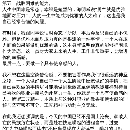
第五，战胜困难的能力。
人生中困难是常态，幸福是短暂的，海明威说“勇气就是优雅
地面对压力”，人的一生中能成为优雅的人太难了，这也是我
自己经常苦恼的问题。
有时候，我跟同事说话时会忘乎所以，事后会反思自己的不优
雅。但是优雅地面对压力真的是很难的一件事情，一个人在压
力面前如果能做到优雅的话，这本身就说明你真的能够把困境
作为常态。这一点对大家未来的人生、工作非常重要，会增进
你的幸福感。
最后一点，要做一个具有使命感的人。
我不想在这里空谈使命感，不要把它看作离我们很遥远的神圣
之物。一个人做好自己每一个人生阶段中应该做好的事情，把
自己喜欢做的事情尽可能地做到极致甚至像清教徒那样对待自
己喜欢的职业并愿意为此努力一生，你就是一个具有使命感的
人。所谓工匠精神，本质上与这种对职业的敬畏和使命感的理
解与坚守密不可分。工匠精神与功利主义无缘。
在此我还想强调的是，今天的中国已经不是国土沦丧、家破人
亡的民族危亡状态，而是处在快速崛起的进程当中，过去
的“为中华崛起而读书”不应当是现在大家读书、学习的目标。