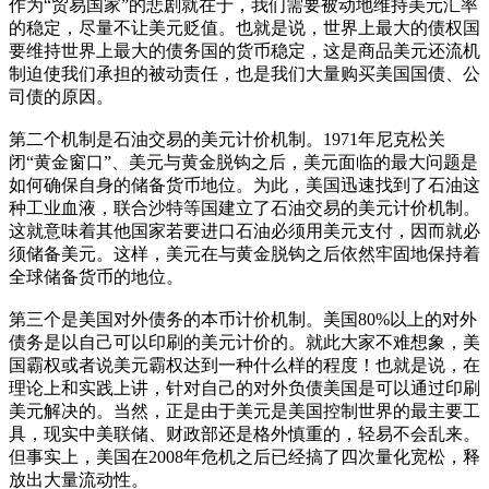
作为“贸易国家”的悲剧就在于，我们需要被动地维持美元汇率
的稳定，尽量不让美元贬值。也就是说，世界上最大的债权国
要维持世界上最大的债务国的货币稳定，这是商品美元还流机
制迫使我们承担的被动责任，也是我们大量购买美国国债、公
司债的原因。
第二个机制是石油交易的美元计价机制。1971年尼克松关
闭“黄金窗口”、美元与黄金脱钩之后，美元面临的最大问题是
如何确保自身的储备货币地位。为此，美国迅速找到了石油这
种工业血液，联合沙特等国建立了石油交易的美元计价机制。
这就意味着其他国家若要进口石油必须用美元支付，因而就必
须储备美元。这样，美元在与黄金脱钩之后依然牢固地保持着
全球储备货币的地位。
第三个是美国对外债务的本币计价机制。美国80%以上的对外
债务是以自己可以印刷的美元计价的。就此大家不难想象，美
国霸权或者说美元霸权达到一种什么样的程度！也就是说，在
理论上和实践上讲，针对自己的对外负债美国是可以通过印刷
美元解决的。当然，正是由于美元是美国控制世界的最主要工
具，现实中美联储、财政部还是格外慎重的，轻易不会乱来。
但事实上，美国在2008年危机之后已经搞了四次量化宽松，释
放出大量流动性。