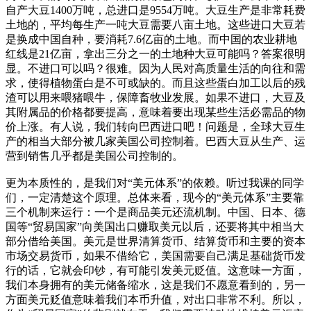
自产大豆1400万吨，总进口是9554万吨。大豆生产是非常耗费
土地的，平均每生产一吨大豆需要八亩土地。这些进口大豆若
是换成中国自种，要消耗7.6亿亩的土地。而中国的农业耕地
红线是21亿亩，拿出三分之一的土地种大豆可能吗？答案很明
显。不进口可以吗？很难。因为人民对高质量生活的向往和需
求，使得植物蛋白是不可或缺的。而且这些蛋白加工以后的残
渣可以用来喂猪喂牛，保障畜牧业发展。如果不进口，大豆及
其附属品的价格都要提高，意味着要出现某些生活必需品的物
价上涨。有人说，我们转向巴西进口吧！问题是，全球大豆生
产的相当大部分被几家美国公司控制着。巴西大豆从生产、运
营到销售几乎都是美国公司控制的。
更为本质性的，是我们对“美元体系”的依赖。听过我课的同学
们，一定清楚这个原理。总体来看，现今的“美元体系”主要靠
三个机制来运行：一个是商品美元还流机制。中国、日本、德
国等“贸易国家”向美国出口赚取美元以后，还要将其中相当大
部分借给美国。美元是世界清算货币、结算货币和主要的资本
市场交易货币，如果不借给它，美国需要自己满足基础货币发
行的话，它就会印钞，有可能引发美元贬值。这意味一方面，
我们本身拥有的美元储备缩水，这是我们不愿意看到的，另一
方面美元贬值意味着我们本币升值，对出口非常不利。所以，