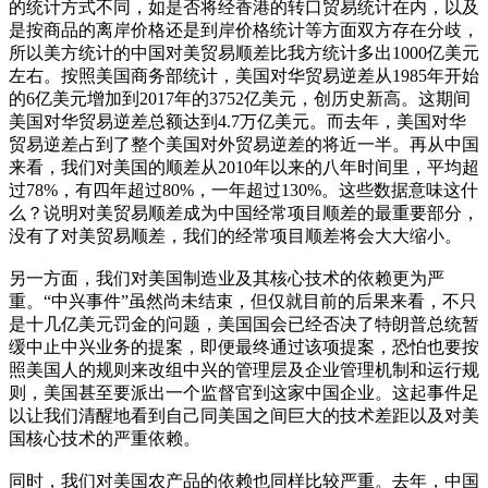
的统计方式不同，如是否将经香港的转口贸易统计在内，以及
是按商品的离岸价格还是到岸价格统计等方面双方存在分歧，
所以美方统计的中国对美贸易顺差比我方统计多出1000亿美元
左右。按照美国商务部统计，美国对华贸易逆差从1985年开始
的6亿美元增加到2017年的3752亿美元，创历史新高。这期间
美国对华贸易逆差总额达到4.7万亿美元。而去年，美国对华
贸易逆差占到了整个美国对外贸易逆差的将近一半。再从中国
来看，我们对美国的顺差从2010年以来的八年时间里，平均超
过78%，有四年超过80%，一年超过130%。这些数据意味这什
么？说明对美贸易顺差成为中国经常项目顺差的最重要部分，
没有了对美贸易顺差，我们的经常项目顺差将会大大缩小。
另一方面，我们对美国制造业及其核心技术的依赖更为严
重。“中兴事件”虽然尚未结束，但仅就目前的后果来看，不只
是十几亿美元罚金的问题，美国国会已经否决了特朗普总统暂
缓中止中兴业务的提案，即便最终通过该项提案，恐怕也要按
照美国人的规则来改组中兴的管理层及企业管理机制和运行规
则，美国甚至要派出一个监督官到这家中国企业。这起事件足
以让我们清醒地看到自己同美国之间巨大的技术差距以及对美
国核心技术的严重依赖。
同时，我们对美国农产品的依赖也同样比较严重。去年，中国