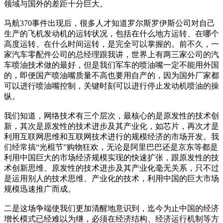
领域与国外的差距十分巨大。
马航370事件出现后，很多人才知道罗尔斯罗伊斯公司对自己
生产的飞机发动机的运转状况，包括在什么地方运转、在哪个
高度运转、在什么时间运转，是完全可以掌握的。前不久，一
家汽车零配件公司的总经理跟我讲，世界上有两三家公司的汽
车喷油技术做的最好，但是我们军车的喷油嘴一定不能用外国
的，即便国产喷油嘴质量不高也要用自产的，因为国外厂家都
可以进行喷油嘴控制，关键时刻可以进行停止发动机喷油的操
纵。
我们知道，网络技术有三个层次，最核心的是原发性的技术创
新，其次是原发性的技术进步及其产业化，如芯片，再次才是
利用互联网思维和互联网技术进行的规模经济的市场开发。我
们经常搞“光棍节”购物狂欢，无论是阿里巴巴还是京东等都是
利用中国巨大的市场经济规模实现的快速扩张，跟原发性的技
术创新思维、原发性的技术进步及其产业化毫无关系，只不过
是运用别人的技术思维、产业化的技术，利用中国的巨大市场
规模迅速推广而成。
二是这场争端使我们更加清醒地意识到，迄今为止中国的经济
增长模式已经难以为继，必须在经济结构、经济运行机制等方