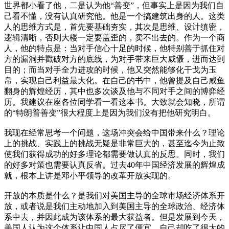
世界都小看了他，二是认为他“善变”，但事实上是因为我们自
己看不懂，没有认真研究他。他是一个搞建筑出身的人。这类
人的思维方式是，首先要基础夯实，其次是思维、设计缜密，
逻辑清晰，否则大楼一定要盖歪的，卖不出去的。作为一个商
人，他的特点是：当对手信心十足的时候，他特别善于抓住对
方的漏洞并戳破对方的底线，为对手带来巨大威慑，进而达到
目的；而当对手全力进攻的时候，他又突然能够化干戈为玉
帛，实现自己利益最大化。在自己的书中，他曾提及自己咸鱼
翻身的辉煌经历，其中也多次谈及他与不同对手之间的博弈经
历。我建议在座各位同学看一看这本书。大致就会知晓，所谓
的“特朗普善变”很大程度上是因为我们没有把他研究明白。
我现在经常思考一个问题，这场冲突会给中国带来什么？理论
上的挑战、实践上的挑战无疑是非常巨大的，甚至迄今为止致
使我们获得成功的好多理论都需要做认真的反思。同时，我们
的好多对策也需要认真反省。过去40年中国经济发展的辉煌成
就，根本上讲是邓小平领导的改革开放实现的。
开放的本质是什么？是我们对美国主导的全球市场经济体系开
放，或者说是我们主动地加入到美国主导的全球政治、经济体
系中去，并因此成为该体系的最大获益者。但是发展到今天，
美国人认为这个体系让中国人占尽了便宜，自己却吃了很大的