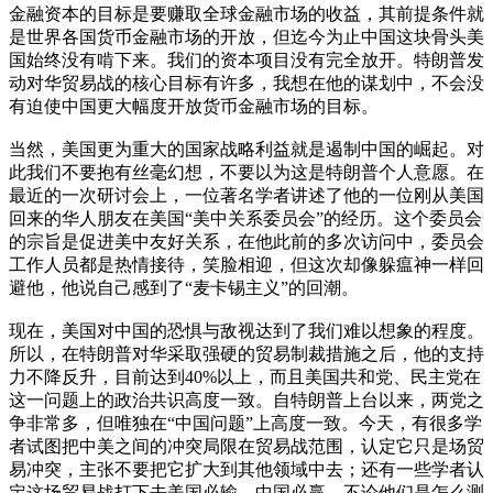
金融资本的目标是要赚取全球金融市场的收益，其前提条件就
是世界各国货币金融市场的开放，但迄今为止中国这块骨头美
国始终没有啃下来。我们的资本项目没有完全放开。特朗普发
动对华贸易战的核心目标有许多，我想在他的谋划中，不会没
有迫使中国更大幅度开放货币金融市场的目标。
当然，美国更为重大的国家战略利益就是遏制中国的崛起。对
此我们不要抱有丝毫幻想，不要以为这是特朗普个人意愿。在
最近的一次研讨会上，一位著名学者讲述了他的一位刚从美国
回来的华人朋友在美国“美中关系委员会”的经历。这个委员会
的宗旨是促进美中友好关系，在他此前的多次访问中，委员会
工作人员都是热情接待，笑脸相迎，但这次却像躲瘟神一样回
避他，他说自己感到了“麦卡锡主义”的回潮。
现在，美国对中国的恐惧与敌视达到了我们难以想象的程度。
所以，在特朗普对华采取强硬的贸易制裁措施之后，他的支持
力不降反升，目前达到40%以上，而且美国共和党、民主党在
这一问题上的政治共识高度一致。自特朗普上台以来，两党之
争非常多，但唯独在“中国问题”上高度一致。今天，有很多学
者试图把中美之间的冲突局限在贸易战范围，认定它只是场贸
易冲突，主张不要把它扩大到其他领域中去；还有一些学者认
定这场贸易战打下去美国必输，中国必赢。不论他们是怎么测