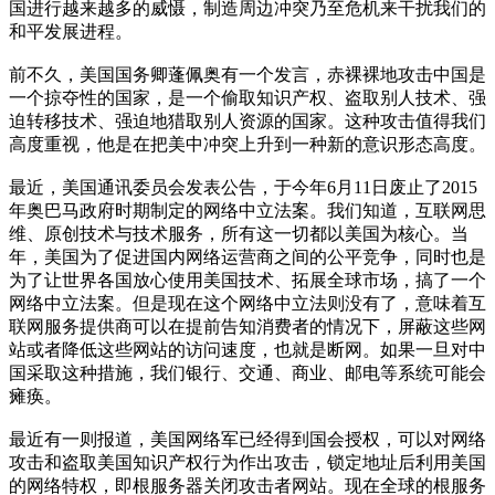
国进行越来越多的威慑，制造周边冲突乃至危机来干扰我们的
和平发展进程。
前不久，美国国务卿蓬佩奥有一个发言，赤裸裸地攻击中国是
一个掠夺性的国家，是一个偷取知识产权、盗取别人技术、强
迫转移技术、强迫地猎取别人资源的国家。这种攻击值得我们
高度重视，他是在把美中冲突上升到一种新的意识形态高度。
最近，美国通讯委员会发表公告，于今年6月11日废止了2015
年奥巴马政府时期制定的网络中立法案。我们知道，互联网思
维、原创技术与技术服务，所有这一切都以美国为核心。当
年，美国为了促进国内网络运营商之间的公平竞争，同时也是
为了让世界各国放心使用美国技术、拓展全球市场，搞了一个
网络中立法案。但是现在这个网络中立法则没有了，意味着互
联网服务提供商可以在提前告知消费者的情况下，屏蔽这些网
站或者降低这些网站的访问速度，也就是断网。如果一旦对中
国采取这种措施，我们银行、交通、商业、邮电等系统可能会
瘫痪。
最近有一则报道，美国网络军已经得到国会授权，可以对网络
攻击和盗取美国知识产权行为作出攻击，锁定地址后利用美国
的网络特权，即根服务器关闭攻击者网站。现在全球的根服务