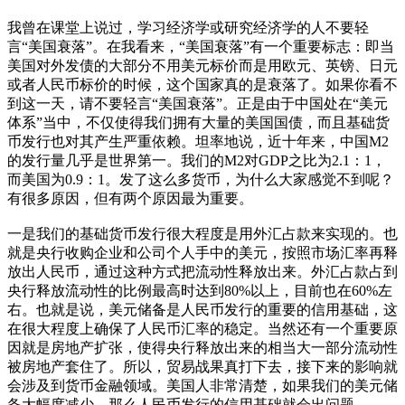
我曾在课堂上说过，学习经济学或研究经济学的人不要轻
言“美国衰落”。在我看来，“美国衰落”有一个重要标志：即当
美国对外发债的大部分不用美元标价而是用欧元、英镑、日元
或者人民币标价的时候，这个国家真的是衰落了。如果你看不
到这一天，请不要轻言“美国衰落”。正是由于中国处在“美元
体系”当中，不仅使得我们拥有大量的美国国债，而且基础货
币发行也对其产生严重依赖。坦率地说，近十年来，中国M2
的发行量几乎是世界第一。我们的M2对GDP之比为2.1：1，
而美国为0.9：1。发了这么多货币，为什么大家感觉不到呢？
有很多原因，但有两个原因最为重要。
一是我们的基础货币发行很大程度是用外汇占款来实现的。也
就是央行收购企业和公司个人手中的美元，按照市场汇率再释
放出人民币，通过这种方式把流动性释放出来。外汇占款占到
央行释放流动性的比例最高时达到80%以上，目前也在60%左
右。也就是说，美元储备是人民币发行的重要的信用基础，这
在很大程度上确保了人民币汇率的稳定。当然还有一个重要原
因就是房地产扩张，使得央行释放出来的相当大一部分流动性
被房地产套住了。所以，贸易战果真打下去，接下来的影响就
会涉及到货币金融领域。美国人非常清楚，如果我们的美元储
备大幅度减少，那么人民币发行的信用基础就会出问题。