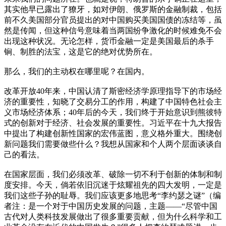
其实他早已露出了獠牙，如对伊朗、俄罗斯的金融制裁，包括
前不久美国部分官员提出的对中国购买美国国债的冻结等，虽
然是传闻，但这种信号意味着当两国纷争激化的时候难免不会
出现这种状况。无论怎样，货币金融一定是美国最后的杀手
锏、制胜的法宝，这是它的绝对优势所在。
那么，我们的主动权在哪里呢？在国内。
改革开放40年来，中国认清了斯密经济学原理指导下的市场经
济的重要性，知晓了交易分工的作用，构建了中国特色社会主
义市场经济体系；40年后的今天，我们终于开始意识到熊彼特
式的创新对于经济、社会发展的重要性。习近平在十九大报告
中提出了构建创新性国家的宏伟蓝图，意义格外重大。围绕创
新问题我们需要做些什么？我想从国家和个人两个层面谈谈自
己的看法。
在国家层面，我们必须改革、破除一切不利于创新的体制和制
度安排。今天，倘若依旧沉迷于炫耀祖先的四大发明，一定是
我们这些子孙的耻辱。我们应该更多地思考“李约瑟之谜”（编
者注：是一个对于中国历史发展的问题，主题——“尽管中国
古代对人类科技发展做出了很多重要贡献，但为什么科学和工