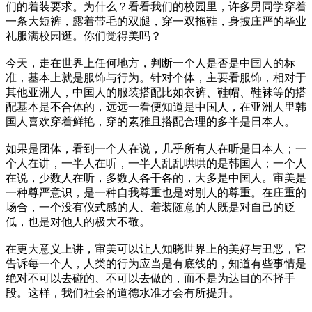
们的着装要求。为什么？看看我们的校园里，许多男同学穿着
一条大短裤，露着带毛的双腿，穿一双拖鞋，身披庄严的毕业
礼服满校园逛。你们觉得美吗？
今天，走在世界上任何地方，判断一个人是否是中国人的标
准，基本上就是服饰与行为。针对个体，主要看服饰，相对于
其他亚洲人，中国人的服装搭配比如衣裤、鞋帽、鞋袜等的搭
配基本是不合体的，远远一看便知道是中国人，在亚洲人里韩
国人喜欢穿着鲜艳，穿的素雅且搭配合理的多半是日本人。
如果是团体，看到一个人在说，几乎所有人在听是日本人；一
个人在讲，一半人在听，一半人乱乱哄哄的是韩国人；一个人
在说，少数人在听，多数人各干各的，大多是中国人。审美是
一种尊严意识，是一种自我尊重也是对别人的尊重。在庄重的
场合，一个没有仪式感的人、着装随意的人既是对自己的贬
低，也是对他人的极大不敬。
在更大意义上讲，审美可以让人知晓世界上的美好与丑恶，它
告诉每一个人，人类的行为应当是有底线的，知道有些事情是
绝对不可以去碰的、不可以去做的，而不是为达目的不择手
段。这样，我们社会的道德水准才会有所提升。