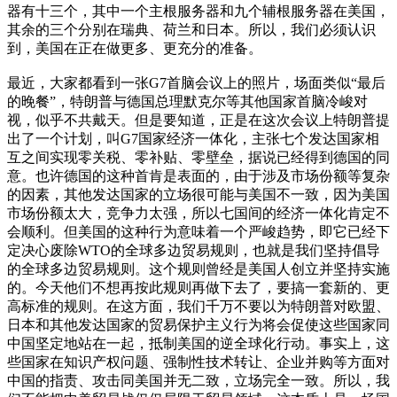
器有十三个，其中一个主根服务器和九个辅根服务器在美国，
其余的三个分别在瑞典、荷兰和日本。所以，我们必须认识
到，美国在正在做更多、更充分的准备。
最近，大家都看到一张G7首脑会议上的照片，场面类似“最后
的晚餐”，特朗普与德国总理默克尔等其他国家首脑冷峻对
视，似乎不共戴天。但是要知道，正是在这次会议上特朗普提
出了一个计划，叫G7国家经济一体化，主张七个发达国家相
互之间实现零关税、零补贴、零壁垒，据说已经得到德国的同
意。也许德国的这种首肯是表面的，由于涉及市场份额等复杂
的因素，其他发达国家的立场很可能与美国不一致，因为美国
市场份额太大，竞争力太强，所以七国间的经济一体化肯定不
会顺利。但美国的这种行为意味着一个严峻趋势，即它已经下
定决心废除WTO的全球多边贸易规则，也就是我们坚持倡导
的全球多边贸易规则。这个规则曾经是美国人创立并坚持实施
的。今天他们不想再按此规则再做下去了，要搞一套新的、更
高标准的规则。在这方面，我们千万不要以为特朗普对欧盟、
日本和其他发达国家的贸易保护主义行为将会促使这些国家同
中国坚定地站在一起，抵制美国的逆全球化行动。事实上，这
些国家在知识产权问题、强制性技术转让、企业并购等方面对
中国的指责、攻击同美国并无二致，立场完全一致。所以，我