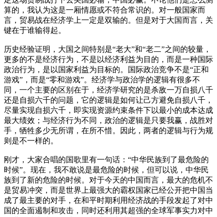
算的，我认为这是一厢情愿或不符合常识的。对一般国家而
言，贸易战在经济学上一定是双输的。但是对于大国而言，关
键在于谁输得起。
历史经验证明，大国之间特别是“老大”和“老二”之间的较量，
更多的不是经济行为，不是以经济利益为目的，而是一种国际
政治行为，是以国家利益为目标的。国际政治竞争不是“正和
游戏”，而是“零和游戏”。经济学与政治学的逻辑有很多不
同，一个主要的区别在于，经济学研究的是杀敌一万自损八千
还是自损六千的问题，它的逻辑是如何让己方避免自损八千，
尽量实现自损六千，即实现资源约束条件下以最小的成本达成
最大绩效；与经济行为不同，政治的逻辑是只要我赢，战胜对
手，牺牲多少无所谓，在所不惜。因此，两者的逻辑与行为规
则是不一样的。
刚才，大家合唱的国歌里有一句话：“中华民族到了最危险的
时候”。现在，我不敢说是最危险的时候，但可以说，中华民
族到了新的危险的时候。对于今天的中国而言，最大的危机不
是贸易冲突，而是世界上最强大的霸权国家已经公开把中国当
成了最主要的对手，在和平时期利用经济战的手段发起了对中
国的全面遏制和攻击，同时还利用其超强的全球军事实力对中