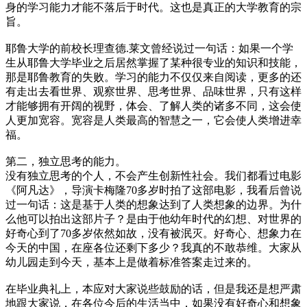
身的学习能力才能不落后于时代。这也是真正的大学教育的宗
旨。
耶鲁大学的前校长理查德.莱文曾经说过一句话：如果一个学
生从耶鲁大学毕业之后居然掌握了某种很专业的知识和技能，
那是耶鲁教育的失败。学习的能力不仅仅来自阅读，更多的还
有走出去看世界、观察世界、思考世界、品味世界，只有这样
才能够拥有开阔的视野，体会、了解人类的诸多不同，这会使
人更加宽容。宽容是人类最高的智慧之一，它会使人类增进幸
福。
第二，独立思考的能力。
没有独立思考的个人，不会产生创新性社会。我们都看过电影
《阿凡达》，导演卡梅隆70多岁时拍了这部电影，我看后曾说
过一句话：这是基于人类的想象达到了人类想象的边界。为什
么他可以拍出这部片子？是由于他幼年时代的幻想、对世界的
好奇心到了70多岁依然如故，没有被泯灭。好奇心、想象力在
今天的中国，在座各位还剩下多少？我真的不敢恭维。大家从
幼儿园走到今天，基本上是做着标准答案走过来的。
在毕业典礼上，本应对大家说些鼓励的话，但是我还是想严肃
地跟大家说，在各位今后的生活当中，如果没有好奇心和想象