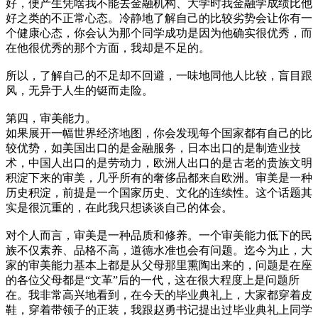
好，便产生凭啥我不能去金融机构、大学时我金融学成绩比他
好之类的不正常心态。冷静地了解自己的比较劣势会让你有一
个健康心态，你会认为那个同学成功是因为他确实很优秀，而
在他很优秀的那个方面，我却是不足的。
所以，了解自己的不足却不回避，一味地同他人比较，盲目跟
风，无异于人生的铤而走险。
第四，审美能力。
如果展开一幅世界经济地图，你会发现每个国家都有自己的比
较优势，如美国出口的是金融服务，日本出口的是制造业技
术，中国人出口的是劳动力，欧洲人出口的是古老的贵族文明
积淀下来的审美，几乎所有的奢侈品都来自欧洲。审美是一种
历史积淀，前提是一个国家历史、文化的连续性。这个话题其
实是很沉重的，在此我只想谈谈自己的体会。
对个人而言，审美是一种品质和修养。一个审美能力低下的民
族不仅素养、品格不高，道德水准也会有问题。迄今为止，大
家的审美能力基本上都是从父母那里熏陶出来的，问题是在座
的各位父母都是“文革”后的一代，这在很大程度上是问题所
在。我非常高兴地看到，在今天的毕业典礼上，大家都穿着皮
鞋，穿着带领子的正装，我跟赵勇书记提出过毕业典礼上同学