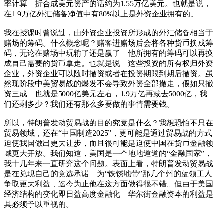
率计算，折合成美元资产的话约为1.55万亿美元。也就是说，
在1.9万亿外汇储备净值中有80%以上是外资企业拥有的。
我在授课时曾说过，由外资企业投资所形成的外汇储备相当于
赌场的筹码。什么概念呢？赌客进赌场后会将各种货币换成筹
码，无论在赌场中玩输了还是赢了，他所拥有的筹码可以再换
成自己需要的货币拿走。也就是说，这些投资的所有权归外资
企业，外资企业可以随时撤资或者在投资期限到期后撤资。虽
然现阶段中美贸易战的爆发不会导致外资全部撤走，假如只撤
资三成，也就是5000亿美元左右，1.9万亿再减去5000亿，我
们还剩多少？我们还有那么多要做的事情需要钱。
所以，特朗普发动贸易战的目的究竟是什么？我想恐怕不只在
贸易领域，还在“中国制造2025”，更可能是通过贸易战的方式
迫使我国做出更大让步，而且很可能是迫使中国在货币金融领
域更大开放。我们知道，美国是一个地地道道的“金融国家”，
我十几年来一直研究这个问题。表面上看，特朗普发动贸易战
是在兑现自己的竞选承诺，为“铁锈地带”那几个州的蓝领工人
争取更大利益，迄今为止他在这方面做得很不错。但由于美国
经济结构的变化即日益高度金融化，华尔街金融资本的利益是
其必须予以重视的。