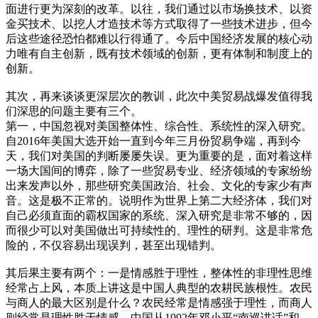
面进行更为深刻的改革。以往，我们通过以市场换技术、以资
金买技术、以挖人才造技术等方式取得了一些技术进步，但今
后这些途径恐怕都难以行得通了。今后中国经济发展的核心动
力唯有自主创新，既有技术领域的创新，更有体制和制度上的
创新。
其次，再来谈谈更深层次的教训，此次中美贸易战爆发值得我
们深思的问题主要有三个。
第一，中国忽视对美国整体性、综合性、系统性的深入研究。
自2016年美国大选开始一直到今年三月份贸易争端，再到今
天，我们对美国的判断屡屡失误。更为重要的是，面对着这样
一场大国间的博弈，除了一些贸易专业、经济领域的专家纷纷
出来发声以外，那些研究美国政治、社会、文化的专家少有声
音。这是极不正常的。说明作为世界上第二大经济体，我们对
自己必须直面的霸权国家的系统、深入研究是非常不够的，因
而很少可以对美国做出可持续性的、理性的研判。这是非常危
险的，不仅容易出现误判，甚至出现错判。
其后果主要有两个：一是情感胜于理性，整体性的非理性思维
经常占上风，本质上讲这是中国人典型的农耕民族根性。农民
与商人的最大区别是什么？农民经常是情感强于理性，而商人
则经常是理性胜于情感。中国从1992年邓小平“南巡讲话”和