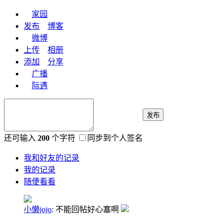
家园
发布
博客
微博
上传
相册
添加
分享
广播
际遇
发布
还可输入
200
个字符
同步到个人签名
我和好友的记录
我的记录
随便看看
小懒jojo
:
不能回帖好心塞啊