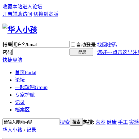
收藏本站
进入论坛
开启辅助访问
切换到宽版
帐号
自动登录
找回密码
密码
您好~~点击这里注
登录
快捷导航
首页
Portal
论坛
一起玩吧
Group
专家护航
记录
档案区
搜索
热搜:
营养
健康
手工
实验
搜索
华人小孩
›
记录