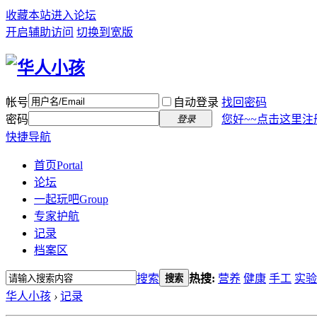
收藏本站
进入论坛
开启辅助访问
切换到宽版
帐号
自动登录
找回密码
密码
您好~~点击这里注
登录
快捷导航
首页
Portal
论坛
一起玩吧
Group
专家护航
记录
档案区
搜索
热搜:
营养
健康
手工
实验
搜索
华人小孩
›
记录