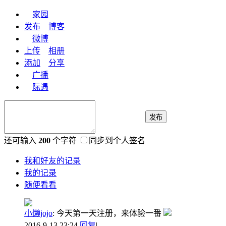
家园
发布
博客
微博
上传
相册
添加
分享
广播
际遇
发布
还可输入
200
个字符
同步到个人签名
我和好友的记录
我的记录
随便看看
小懒jojo
:
今天第一天注册，来体验一番
2016-9-13 23:24
回复
|