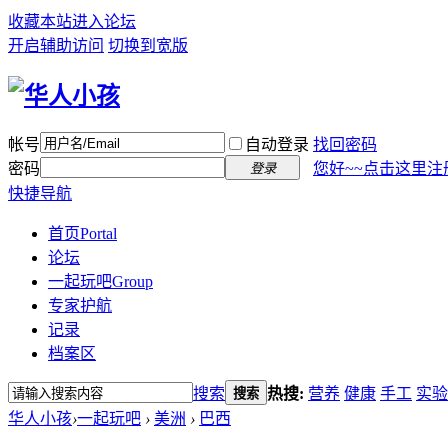
收藏本站
进入论坛
开启辅助访问
切换到宽版
帐号
自动登录
找回密码
密码
您好~~点击这里注
登录
快捷导航
首页
Portal
论坛
一起玩吧
Group
专家护航
记录
档案区
搜索
热搜:
营养
健康
手工
实验
搜索
华人小孩
›
一起玩吧
›
美洲
›
巴西