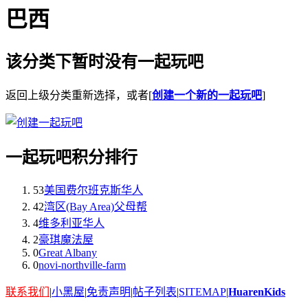
巴西
该分类下暂时没有一起玩吧
返回上级分类重新选择，或者[
创建一个新的一起玩吧
]
一起玩吧积分排行
53
美国费尔班克斯华人
42
湾区(Bay Area)父母帮
4
维多利亚华人
2
豪琪魔法屋
0
Great Albany
0
novi-northville-farm
联系我们
|
小黑屋
|
免责声明
|
帖子列表
|
SITEMAP
|
HuarenKids