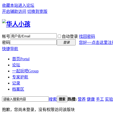
收藏本站
进入论坛
开启辅助访问
切换到宽版
帐号
自动登录
找回密码
密码
您好~~点击这里注
登录
快捷导航
首页
Portal
论坛
一起玩吧
Group
专家护航
记录
档案区
搜索
热搜:
营养
健康
手工
实验
搜索
抱歉，您尚未登录，没有权限访问该版块