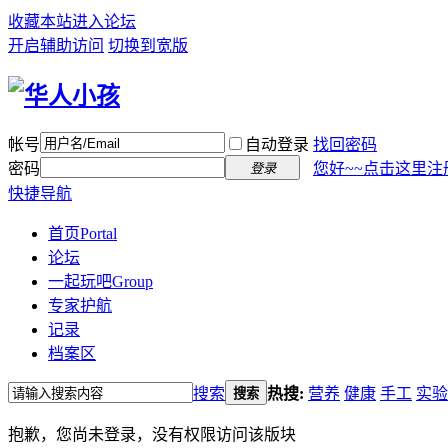
收藏本站
进入论坛
开启辅助访问
切换到宽版
帐号
自动登录
找回密码
密码
您好~~点击这里注
登录
快捷导航
首页
Portal
论坛
一起玩吧
Group
专家护航
记录
档案区
搜索
热搜:
营养
健康
手工
实验
搜索
抱歉，您尚未登录，没有权限访问该版块