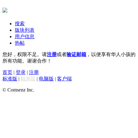
搜索
版块列表
用户信息
热帖
您好，权限不足。请
注册
或者
验证邮箱
，以便享有华人小孩的
所有功能。谢谢合作！
首页
|
登录
|
注册
标准版
|
触屏版
|
电脑版
|
客户端
© Comsenz Inc.