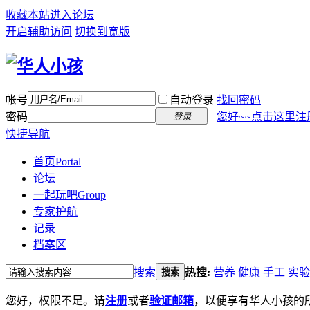
收藏本站
进入论坛
开启辅助访问
切换到宽版
帐号
自动登录
找回密码
密码
您好~~点击这里注
登录
快捷导航
首页
Portal
论坛
一起玩吧
Group
专家护航
记录
档案区
搜索
热搜:
营养
健康
手工
实验
搜索
您好，权限不足。请
注册
或者
验证邮箱
，以便享有华人小孩的