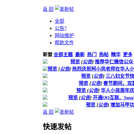
返 回
全部
公告
7
网站维护
帮助文件
新窗
全部主题
最新
热门
热帖
精华
更多
预览
[
公告
]
推荐华仁微信公众
预览
[
公告
]
热烈庆祝柯小凤老师在华人
预览
[
公告
]
三八妇女节
预览
[
公告
]
春节期间，双
预览
[
公告
]
华人小孩周年
预览
[
公告
]
开通QQ互联、Sos
预览
[
公告
]
增加马甲
返 回
快速发帖