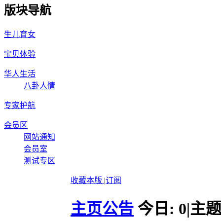
版块导航
生儿育女
宝贝体验
华人生活
八卦人情
专家护航
会员区
网站通知
会员室
测试专区
收藏本版
|
订阅
主页公告
今日:
0
|
主题