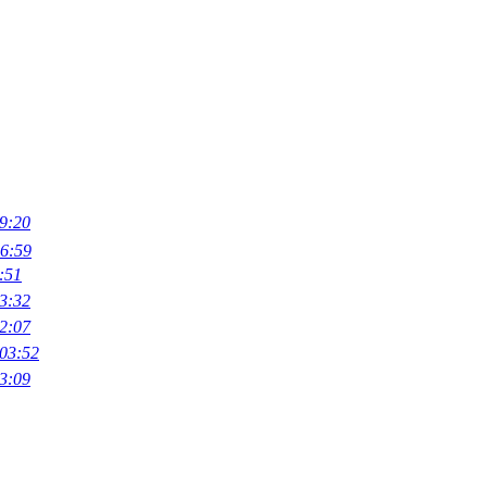
9:20
06:59
:51
3:32
2:07
 03:52
3:09