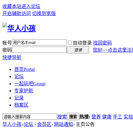
收藏本站
进入论坛
开启辅助访问
切换到宽版
帐号
自动登录
找回密码
密码
您好~~点击这里注
登录
快捷导航
首页
Portal
论坛
一起玩吧
Group
专家护航
记录
档案区
搜索
热搜:
营养
健康
手工
实验
搜索
华人小孩
»
论坛
›
会员区
›
网站通知
›
主页公告