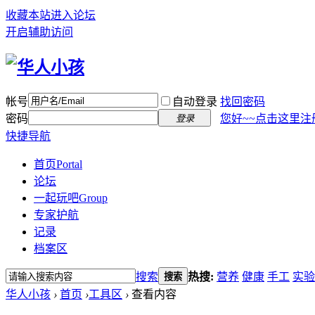
收藏本站
进入论坛
开启辅助访问
帐号
自动登录
找回密码
密码
您好~~点击这里注
登录
快捷导航
首页
Portal
论坛
一起玩吧
Group
专家护航
记录
档案区
搜索
热搜:
营养
健康
手工
实验
搜索
华人小孩
›
首页
›
工具区
›
查看内容