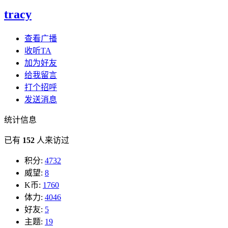
tracy
查看广播
收听TA
加为好友
给我留言
打个招呼
发送消息
统计信息
已有
152
人来访过
积分:
4732
威望:
8
K币:
1760
体力:
4046
好友:
5
主题:
19