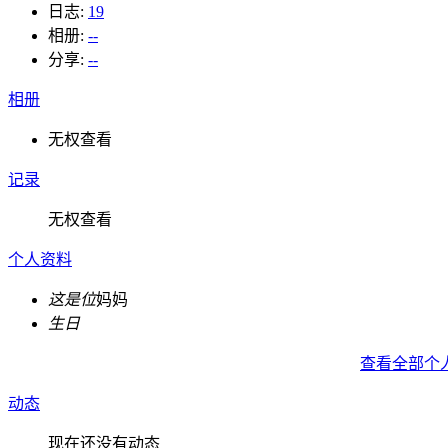
日志:
19
相册:
--
分享:
--
相册
无权查看
记录
无权查看
个人资料
这是位
妈妈
生日
查看全部个
动态
现在还没有动态