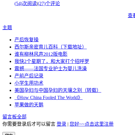
(54)次阅读
|
(27)个评论
查
主题
产后恢复操
西尔斯亲密育儿百科（下载地址）
谁有柳林风声2012版电影
我快2个星期了，和大家打个招呼罗
震撼——法国专业护士为婴儿洗澡
产前产后记录
小学生用功术
美国孕妇与中国孕妇的天壤之别（转载）
《How China Fooled The World》
苹果做的天鹅
留言板
全部
你需要登录后才可以留言
登录
|
您好~~点击这里注册