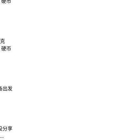
，硬币
克
，硬币
备出发
没分享
.