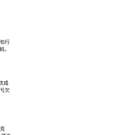
包行
妈妈，
次成
亏欠
克