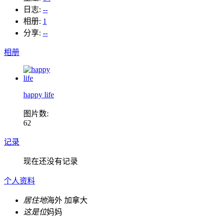
日志:
--
相册:
1
分享:
--
相册
happy life
图片数:
62
记录
现在还没有记录
个人资料
居住地
海外 加拿大
这是位
妈妈