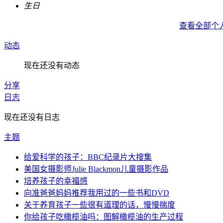
生日
查看全部个
动态
现在还没有动态
分享
日志
现在还没有日志
主题
给爱科学的孩子：BBC纪录片大搜集
美国女摄影师Julie Blackmon儿童摄影作品
培养孩子的幸福感
向准爸爸妈妈推荐我用过的一些书和DVD
关于养育孩子一些很有道理的话，慢慢揣度
你给孩子吃橄榄油吗：图解橄榄油的生产过程