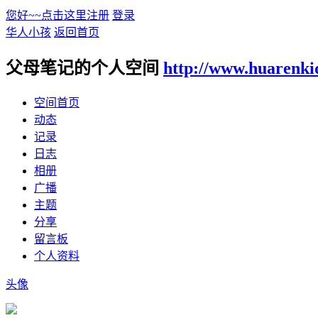
您好~~点击这里注册
登录
华人小孩
返回首页
父母笔记的个人空间
http://www.huarenki
空间首页
动态
记录
日志
相册
广播
主题
分享
留言板
个人资料
头像