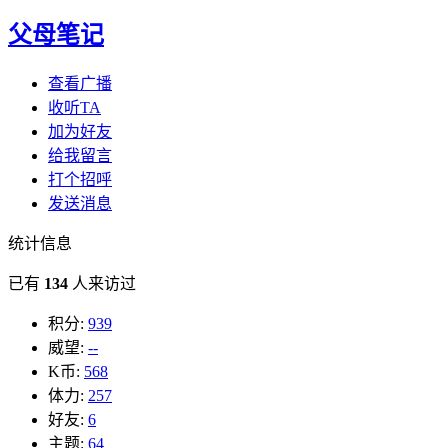
父母笔记
查看广播
收听TA
加为好友
给我留言
打个招呼
发送消息
统计信息
已有
134
人来访过
积分:
939
威望:
--
K币:
568
体力:
257
好友:
6
主题:
64