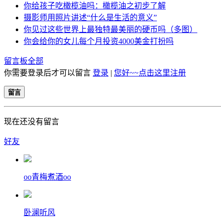
你给孩子吃橄榄油吗：橄榄油之初步了解
摄影师用照片讲述“什么是生活的意义”
你见过这些世界上最独特最美丽的硬币吗（多图）
你会给你的女儿每个月投资4000美金打扮吗
留言板
全部
你需要登录后才可以留言
登录
|
您好~~点击这里注册
留言
现在还没有留言
好友
oo青梅煮酒oo
卧澜听风