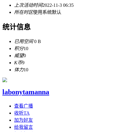
上次活动时间
2022-11-3 06:35
所在时区
使用系统默认
统计信息
已用空间
0 B
积分
10
威望
0
K币
9
体力
10
labonytamanna
查看广播
收听TA
加为好友
给我留言