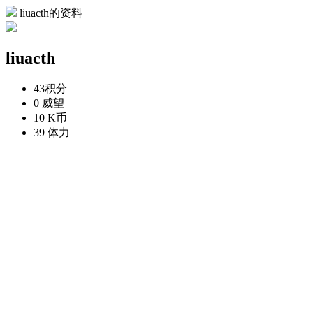
liuacth的资料
liuacth
43
积分
0
威望
10
K币
39
体力