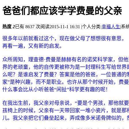
爸爸们都应该学学费曼的父亲
热度
2
已有 8637 次阅读
2015-11-1 16:31
|
个人分类:
幸福人生
|
系统
很多年以前就看过这个，现在做父母了想想很有意思，
再看一遍，又有新的启发。
众所周知，理查德·费曼是赫赫有名的诺奖科学家，但
界的老顽童，他的自传更被称为是一封理科生写给世界
么呢？是谁启发了费曼？答案是他的爸爸，一位普通的
家”是种兴趣，而不是职业。也许从那个时候开始，费
什么事会比从小听爸爸“闲扯”科学更有趣的呢！
在我出生前，我父亲对母亲说，“要是个男孩，那他就要
孩椅上的时候，父亲有一天带回家一堆小瓷片，就是那
儿。我父亲把它们叠垒起来，弄成像多米诺骨牌似的，