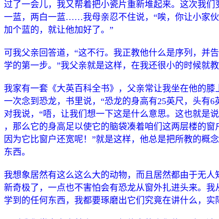
过了一会儿，我又帮着把小瓷片重新堆起来。这次我们
一蓝，两白一蓝……我母亲忍不住说，“唉，你让小家
加个蓝的，就让他加好了。”
可我父亲回答道，“这不行。我正教他什么是序列，并
学的第一步。”我父亲就是这样，在我还很小的时候就
我家有一套《大英百科全书》，父亲常让我坐在他的膝
一次念到恐龙，书里说，“恐龙的身高有25英尺，头有6
对我说，“唔，让我们想一下这是什么意思。这也就是
，那么它的身高足以使它的脑袋凑着咱们这两层楼的窗
因为它比窗户还宽呢！”就是这样，他总是把所教的概
东西。
我想象居然有这么这么大的动物，而且居然都由于无人
新奇极了，一点也不害怕会有恐龙从窗外扎进头来。我从
学到的任何东西，我都要琢磨出它们究竟在讲什么，实