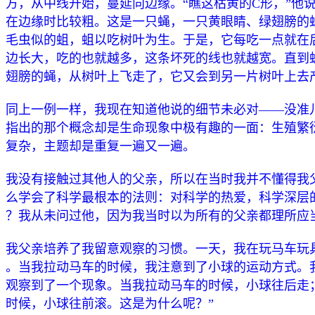
方，从中线开始，蔓延向边缘。“瞧这枯黄的C形，”他
在边缘时比较粗。这是一只蝇，一只黄眼睛、绿翅膀的
毛虫似的蛆，蛆以吃树叶为生。于是，它每吃一点就在
边长大，吃的也就越多，这条坏死的线也就越宽。直到
翅膀的蝇，从树叶上飞走了，它又会到另一片树叶上去
同上一例一样，我现在知道他说的细节未必对——没准
指出的那个概念却是生命现象中极有趣的一面：生殖繁
复杂，主题却是重复一遍又一遍。
我没有接触过其他人的父亲，所以在当时我并不懂得我
么学会了科学最根本的法则：对科学的热爱，科学深层
？我从未问过他，因为我当时以为所有的父亲都理所应
我父亲培养了我留意观察的习惯。一天，我在玩马车玩
。当我拉动马车的时候，我注意到了小球的运动方式。
观察到了一个现象。当我拉动马车的时候，小球往后走
时候，小球往前滚。这是为什么呢？”