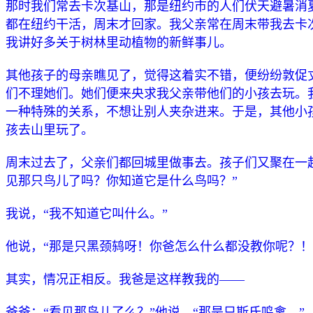
那时我们常去卡次基山，那是纽约市的人们伏天避暑消
都在纽约干活，周末才回家。我父亲常在周末带我去卡
我讲好多关于树林里动植物的新鲜事儿。
其他孩子的母亲瞧见了，觉得这着实不错，便纷纷敦促
们不理她们。她们便来央求我父亲带他们的小孩去玩。
一种特殊的关系，不想让别人夹杂进来。于是，其他小
孩去山里玩了。
周末过去了，父亲们都回城里做事去。孩子们又聚在一
见那只鸟儿了吗？你知道它是什么鸟吗？”
我说，“我不知道它叫什么。”
他说，“那是只黑颈鸫呀！你爸怎么什么都没教你呢？！
其实，情况正相反。我爸是这样教我的——
爸爸：“看见那鸟儿了么？”他说，“那是只斯氏鸣禽。