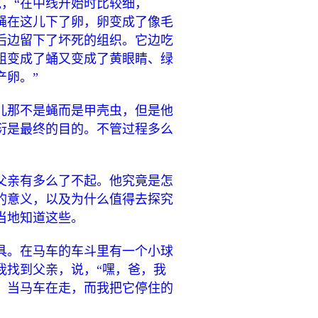
说，“在中线开始时比较细，
蝇在这儿下了卵，卵变成了像毛
后边留下了坏死的组织。它边吃
蛆变成了蛹又变成了黄眼睛、绿
产卵。”
儿那不是蝇而是甲壳虫，但是他
衍是最终的目的。不管过程多么
父亲有多么了不起。他究竟是怎
的意义，以及为什么值得去探究
当地知道这些。
具。在马车的车斗里有一个小球
我找到父亲，说，“嘿，爸，我
；当马车在走，而我把它停住的