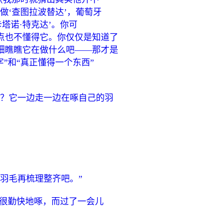
做‘查图拉波替达’，葡萄牙
卡塔诺·特克达’。你可
点也不懂得它。你仅仅是知道了
细瞧瞧它在做什么吧——那才是
”和“真正懂得一个东西”
吗？它一边走一边在啄自己的羽
羽毛再梳理整齐吧。”
该很勤快地啄，而过了一会儿