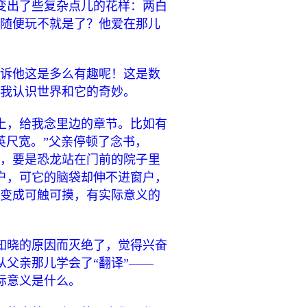
变出了些复杂点儿的花样：两白
伙随便玩不就是了？他爱在那儿
告诉他这是多么有趣呢！这是数
教我认识世界和它的奇妙。
上，给我念里边的章节。比如有
英尺宽。”父亲停顿了念书，
说，要是恐龙站在门前的院子里
户，可它的脑袋却伸不进窗户，
念变成可触可摸，有实际意义的
知晓的原因而灭绝了，觉得兴奋
父亲那儿学会了“翻译”——
际意义是什么。